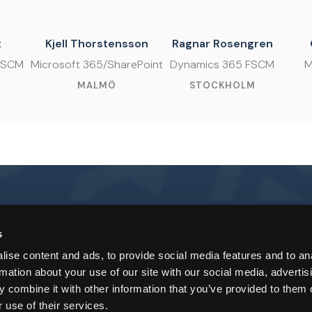
t
Kjell Thorstensson
Ragnar Rosengren
FSCM
Microsoft 365/SharePoint
Dynamics 365 FSCM
M
G
MALMÖ
STOCKHOLM
s
ise content and ads, to provide social media features and to an
Götebo
rmation about your use of our site with our social media, advertis
 combine it with other information that you’ve provided to them o
Västra H
 use of their services.
411 19 G