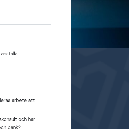
anställa:
deras arbete att
nskonsult och har
 och bank?