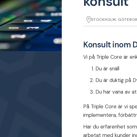
konsult
STOCKHOLM, GÖTEBOR
Konsult inom 
Vi på Triple Core är en
Du är snäll
Du är duktig på D
Du har vana av att
På Triple Core är vi s
implementera, förbättr
Har du erfarenhet som l
arbetat med kunder inom