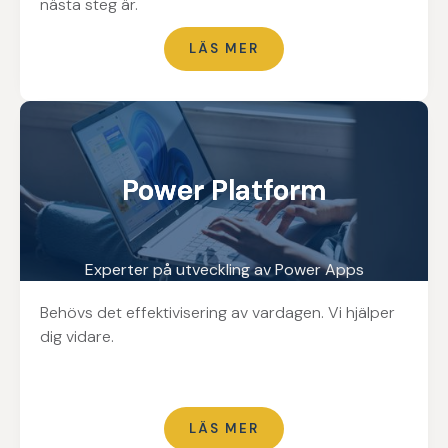
nästa steg är.
LÄS MER
Power Platform
Power Platform
Power Platform
Experter på utveckling av Power Apps
Behövs det effektivisering av vardagen. Vi hjälper
dig vidare.
LÄS MER