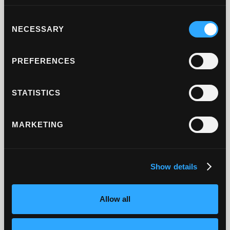
Mattias Andersson
Försäljning Microsoft
Consent
NECESSARY
licenser
Selection
TA KONTAKT MED MATTIAS IDAG
PREFERENCES
STATISTICS
Några kunder och
MARKETING
referenser
Show details
Allow all